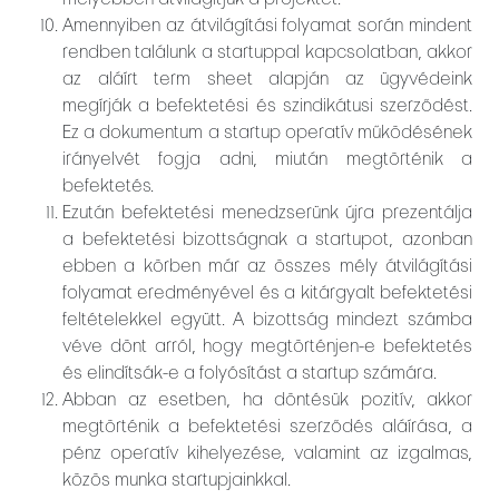
Amennyiben az átvilágítási folyamat során mindent
rendben találunk a startuppal kapcsolatban, akkor
az aláírt term sheet alapján az ügyvédeink
megírják a befektetési és szindikátusi szerződést.
Ez a dokumentum a startup operatív működésének
irányelvét fogja adni, miután megtörténik a
befektetés.
Ezután befektetési menedzserünk újra prezentálja
a befektetési bizottságnak a startupot, azonban
ebben a körben már az összes mély átvilágítási
folyamat eredményével és a kitárgyalt befektetési
feltételekkel együtt. A bizottság mindezt számba
véve dönt arról, hogy megtörténjen-e befektetés
és elindítsák-e a folyósítást a startup számára.
Abban az esetben, ha döntésük pozitív, akkor
megtörténik a befektetési szerződés aláírása, a
pénz operatív kihelyezése, valamint az izgalmas,
közös munka startupjainkkal.