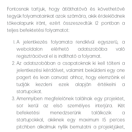
Fontosnak tartjuk, hogy átláthatóvá és követhetővé
tegyük folyamatainkat azok számára, akik érdeklődnek
tőkealapunk iránt, ezért összeszedtük 12 pontban a
teljes befektetési folyamatot:
A jelentkezés folyamata rendkívül egyszerű, a
weboldalon elérhető adatszobába való
regisztrációval el is indítható a folyamat.
Az adatszobában a csapatoknak ki kell tölteni a
jelentkezési kérdőívet, valamint beküldeni egy one
pagert és lean canvast ahhoz, hogy elemzőink el
tudják kezdeni ezek alapján értékelni a
startupokat.
Amennyiben megfelelőnek találnak egy projektet,
sor kerül az első személyes interjúra. Két
befeketési menedzserünk
t
alálkozik a
startupokkal, akiknek egy maximum 15 perces
pitchben alkalmuk nyílik bemutatni a projektjüket,