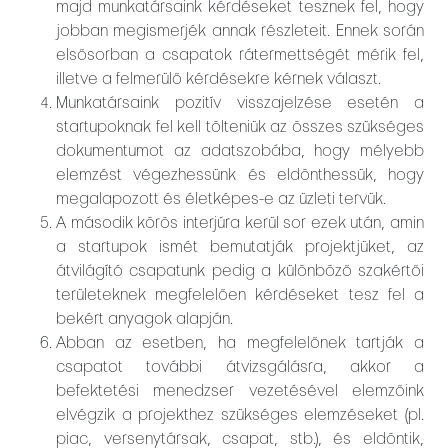
majd munkatársaink kérdéseket tesznek fel, hogy
jobban megismerjék annak részleteit. Ennek során
elsősorban a csapatok rátermettségét mérik fel,
illetve a felmerülő kérdésekre kérnek választ.
Munkatársaink pozitív visszajelzése esetén a
startupoknak fel kell tölteniük az összes szükséges
dokumentumot az adatszobába, hogy mélyebb
elemzést végezhessünk és eldönthessük, hogy
megalapozott és életképes-e az üzleti tervük.
A második körös interjúra kerül sor ezek után, amin
a startupok ismét bemutatják projektjüket, az
átvilágító csapatunk pedig a különböző szakértői
területeknek megfelelően kérdéseket tesz fel a
bekért anyagok alapján.
Abban az esetben, ha megfelelőnek tartják a
csapatot további átvizsgálásra, akkor a
befektetési menedzser vezetésével elemzőink
elvégzik a projekthez szükséges elemzéseket (pl.
piac, versenytársak, csapat, stb.), és eldöntik,