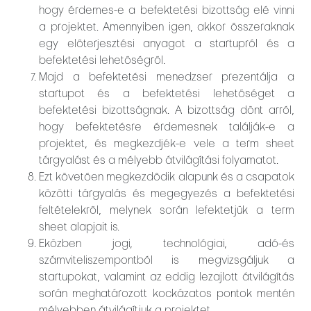
hogy érdemes-e a befektetési bizottság elé vinni
a projektet. Amennyiben igen, akkor összeraknak
egy előterjesztési anyagot a startupról és a
befektetési lehetőségről.
Majd a befektetési menedzser prezentálja a
startupot és a befektetési lehetőséget a
befektetési bizottságnak. A bizottság dönt arról,
hogy befektetésre érdemesnek találják-e a
projektet, és megkezdjék-e vele a term sheet
tárgyalást és a mélyebb átvilágítási folyamatot.
Ezt követően megkezdődik alapunk és a csapatok
közötti tárgyalás és megegyezés a befektetési
feltételekről, melynek során lefektetjük a term
sheet alapjait is.
Eközben jogi, technológiai, adó-és
számviteliszempontból is megvizsgáljuk a
startupokat, valamint az eddig lezajlott átvilágítás
során meghatározott kockázatos pontok mentén
mélyebben átvilágítjuk a projektet.