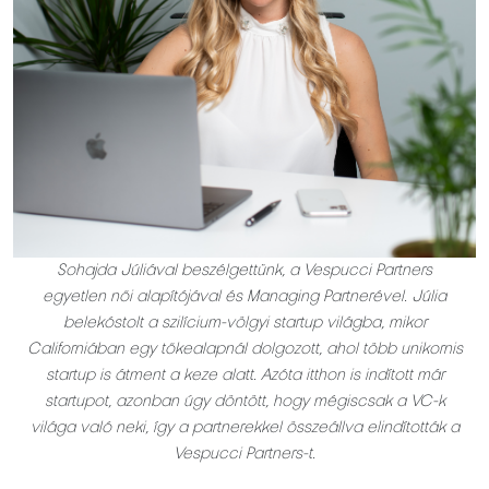
Sohajda Júliával beszélgettünk, a Vespucci Partners
egyetlen női alapítójával és Managing Partnerével. Júlia
belekóstolt a szilícium-völgyi startup világba, mikor
Californiában egy tőkealapnál dolgozott, ahol több unikornis
startup is átment a keze alatt. Azóta itthon is indított már
startupot, azonban úgy döntött, hogy mégiscsak a VC-k
világa való neki, így a partnerekkel összeállva elindították a
Vespucci Partners-t.