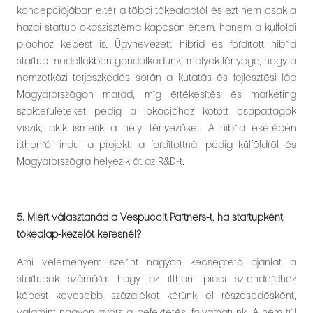
koncepciójában eltér a többi tőkealaptól és ezt nem csak a
hazai startup ökoszisztéma kapcsán értem, hanem a külföldi
piachoz képest is. Úgynevezett hibrid és fordított hibrid
startup modellekben gondolkodunk, melyek lényege, hogy a
nemzetközi terjeszkedés során a kutatás és fejlesztési láb
Magyarországon marad, míg értékesítés és marketing
szakterületeket pedig a lokációhoz kötött csapattagok
viszik, akik ismerik a helyi tényezőket. A hibrid esetében
itthonról indul a projekt, a fordítottnál pedig külföldről és
Magyarországra helyezik át az R&D-t.
5. Miért választanád a Vespuccit Partners-t, ha startupként
tőkealap-kezelőt keresnél?
Ami véleményem szerint nagyon kecsegtető ajánlat a
startupok számára, hogy az itthoni piaci sztenderdhez
képest kevesebb százalékot kérünk el részesedésként,