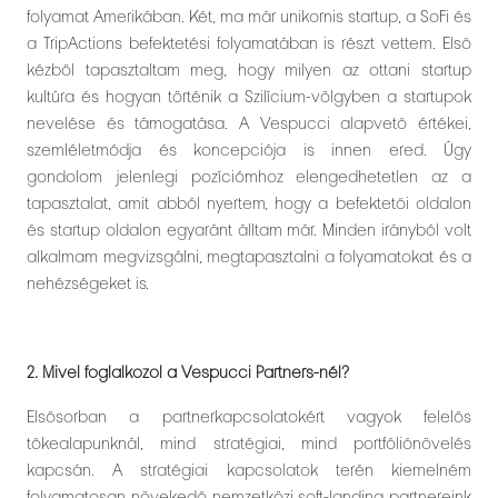
folyamat Amerikában. Két, ma már unikornis startup, a SoFi és
a TripActions befektetési folyamatában is részt vettem. Első
kézből tapasztaltam meg, hogy milyen az ottani startup
kultúra és hogyan történik a Szilícium-völgyben a startupok
nevelése és támogatása. A Vespucci alapvető értékei,
szemléletmódja és koncepciója is innen ered. Úgy
gondolom jelenlegi pozíciómhoz elengedhetetlen az a
tapasztalat, amit abból nyertem, hogy a befektetői oldalon
és startup oldalon egyaránt álltam már. Minden irányból volt
alkalmam megvizsgálni, megtapasztalni a folyamatokat és a
nehézségeket is.
2. Mivel foglalkozol a Vespucci Partners-nél?
Elsősorban a partnerkapcsolatokért vagyok felelős
tőkealapunknál, mind stratégiai, mind portfóliónövelés
kapcsán. A stratégiai kapcsolatok terén kiemelném