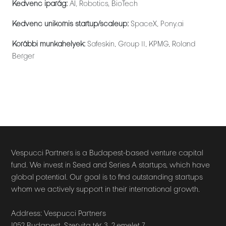
Kedvenc iparág:
AI, Robotics, BioTech
Kedvenc unikornis startup/scaleup:
SpaceX, Pony.ai
Korábbi munkahelyek:
Safeskin, Group 11, KPMG, Roland
Berger
Vespucci Partners is a Budapest-based venture capital
fund. We invest in Seed and Series A startups, which have
global potential. Our goal is to find outstanding startups
whom we actively support in their international growth.
Address: Vespucci Partners