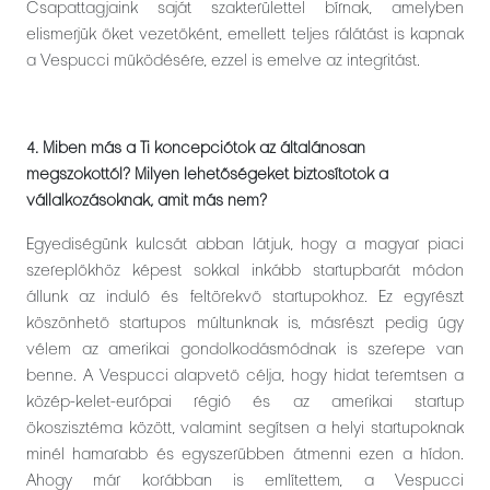
Csapattagjaink saját szakterülettel bírnak, amelyben
elismerjük őket vezetőként, emellett teljes rálátást is kapnak
a Vespucci működésére, ezzel is emelve az integritást.
4. Miben más a Ti koncepciótok az általánosan
megszokottól? Milyen lehetőségeket biztosítotok a
vállalkozásoknak, amit más nem?
Egyediségünk kulcsát abban látjuk, hogy a magyar piaci
szereplőkhöz képest sokkal inkább startupbarát módon
állunk az induló és feltörekvő startupokhoz. Ez egyrészt
köszönhető startupos múltunknak is, másrészt pedig úgy
vélem az amerikai gondolkodásmódnak is szerepe van
benne. A Vespucci alapvető célja, hogy hidat teremtsen a
közép-kelet-európai régió és az amerikai startup
ökoszisztéma között, valamint segítsen a helyi startupoknak
minél hamarabb és egyszerűbben átmenni ezen a hídon.
Ahogy már korábban is említettem, a Vespucci