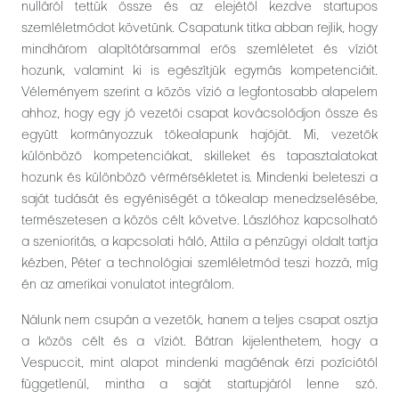
nulláról tettük össze és az elejétől kezdve startupos
szemléletmódot követünk. Csapatunk titka abban rejlik, hogy
mindhárom alapítótársammal erős szemléletet és víziót
hozunk, valamint ki is egészítjük egymás kompetenciáit.
Véleményem szerint a közös vízió a legfontosabb alapelem
ahhoz, hogy egy jó vezetői csapat kovácsolódjon össze és
együtt kormányozzuk tőkealapunk hajóját. Mi, vezetők
különböző kompetenciákat, skilleket és tapasztalatokat
hozunk és különböző vérmérsékletet is. Mindenki beleteszi a
saját tudását és egyéniségét a tőkealap menedzselésébe,
természetesen a közös célt követve. Lászlóhoz kapcsolható
a szenioritás, a kapcsolati háló, Attila a pénzügyi oldalt tartja
kézben, Péter a technológiai szemléletmód teszi hozzá, míg
én az amerikai vonulatot integrálom.
Nálunk nem csupán a vezetők, hanem a teljes csapat osztja
a közös célt és a víziót. Bátran kijelenthetem, hogy a
Vespuccit, mint alapot mindenki magáénak érzi pozíciótól
függetlenül, mintha a saját startupjáról lenne szó.