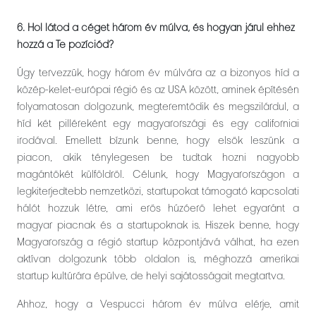
6. Hol látod a céget három év múlva, és hogyan járul ehhez
hozzá a Te pozíciód?
Úgy tervezzük, hogy három év múlvára az a bizonyos híd a
közép-kelet-európai régió és az USA között, aminek építésén
folyamatosan dolgozunk, megteremtődik és megszilárdul, a
híd két pilléreként egy magyarországi és egy californiai
irodával. Emellett bízunk benne, hogy elsők leszünk a
piacon, akik ténylegesen be tudtak hozni nagyobb
magántőkét külföldről. Célunk, hogy Magyarországon a
legkiterjedtebb nemzetközi, startupokat támogató kapcsolati
hálót hozzuk létre, ami erős húzóerő lehet egyaránt a
magyar piacnak és a startupoknak is. Hiszek benne, hogy
Magyarország a régió startup központjává válhat, ha ezen
aktívan dolgozunk több oldalon is, méghozzá amerikai
startup kultúrára épülve, de helyi sajátosságait megtartva.
Ahhoz, hogy a Vespucci három év múlva elérje, amit