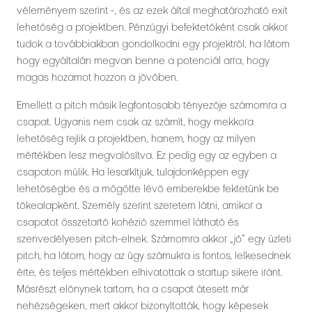
véleményem szerint -, és az ezek által meghatározható exit
lehetőség a projektben. Pénzügyi befektetőként csak akkor
tudok a továbbiakban gondolkodni egy projektről, ha látom
hogy egyáltalán megvan benne a potenciál arra, hogy
magas hozamot hozzon a jövőben.
Emellett a pitch másik legfontosabb tényezője számomra a
csapat. Ugyanis nem csak az számít, hogy mekkora
lehetőség rejlik a projektben, hanem, hogy az milyen
mértékben lesz megvalósítva. Ez pedig egy az egyben a
csapaton múlik. Ha lesarkítjuk, tulajdonképpen egy
lehetőségbe és a mögötte lévő emberekbe fektetünk be
tőkealapként. Személy szerint szeretem látni, amikor a
csapatot összetartó kohézió szemmel látható és
szenvedélyesen pitch-elnek. Számomra akkor „jó” egy üzleti
pitch, ha látom, hogy az ügy számukra is fontos, lelkesednek
érte, és teljes mértékben elhivatottak a startup sikere iránt.
Másrészt előnynek tartom, ha a csapat átesett már
nehézségeken, mert akkor bizonyították, hogy képesek