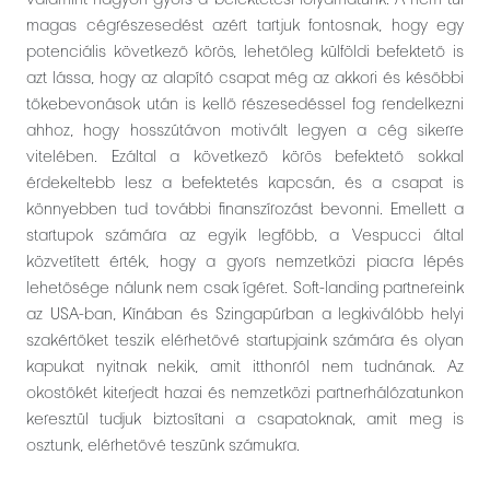
valamint nagyon gyors a befektetési folyamatunk. A nem túl
magas cégrészesedést azért tartjuk fontosnak, hogy egy
potenciális következő körös, lehetőleg külföldi befektető is
azt lássa, hogy az alapító csapat még az akkori és későbbi
tőkebevonások után is kellő részesedéssel fog rendelkezni
ahhoz, hogy hosszútávon motivált legyen a cég sikerre
vitelében. Ezáltal a következő körös befektető sokkal
érdekeltebb lesz a befektetés kapcsán, és a csapat is
könnyebben tud további finanszírozást bevonni. Emellett a
startupok számára az egyik legfőbb, a Vespucci által
közvetített érték, hogy a gyors nemzetközi piacra lépés
lehetősége nálunk nem csak ígéret. Soft-landing partnereink
az USA-ban, Kínában és Szingapúrban a legkiválóbb helyi
szakértőket teszik elérhetővé startupjaink számára és olyan
kapukat nyitnak nekik, amit itthonról nem tudnának. Az
okostőkét kiterjedt hazai és nemzetközi partnerhálózatunkon
keresztül tudjuk biztosítani a csapatoknak, amit meg is
osztunk, elérhetővé teszünk számukra.