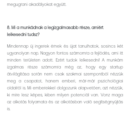
megugrani akadályokat együtt.
8. Mi a munkádnak a legizgalmasabb része, amiért
lelkesedni tudsz?
Mindennap új ingerek érnek és újat tanulhatok, sosincs két
ugyanolyan nap. Nagyon fontos számomra a fejlődés, ami itt
minden területen adott. Ezért tudok lelkesedni! A munkám
izgalmas része számomra még az, hogy egy startup
átvilágítása során nem csak szakmai szempontból nézzük
meg a csapatot, hanem emberi, már-már pszichológiai
oldalról is. Mi emberekkel dolgozunk alapvetően, azt nézzük,
ki mire lesz képes, kiben milyen potenciál van. Vonz maga
az alkotás folyamata és az alkotásban való segítségnyújtás
is.