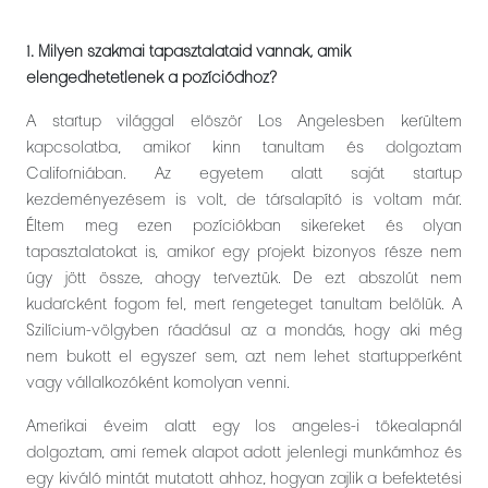
1. Milyen szakmai tapasztalataid vannak, amik
elengedhetetlenek a pozíciódhoz?
A startup világgal először Los Angelesben kerültem
kapcsolatba, amikor kinn tanultam és dolgoztam
Californiában. Az egyetem alatt saját startup
kezdeményezésem is volt, de társalapító is voltam már.
Éltem meg ezen pozíciókban sikereket és olyan
tapasztalatokat is, amikor egy projekt bizonyos része nem
úgy jött össze, ahogy terveztük. De ezt abszolút nem
kudarcként fogom fel, mert rengeteget tanultam belőlük. A
Szilícium-völgyben ráadásul az a mondás, hogy aki még
nem bukott el egyszer sem, azt nem lehet startupperként
vagy vállalkozóként komolyan venni.
Amerikai éveim alatt egy los angeles-i tőkealapnál
dolgoztam, ami remek alapot adott jelenlegi munkámhoz és
egy kiváló mintát mutatott ahhoz, hogyan zajlik a befektetési