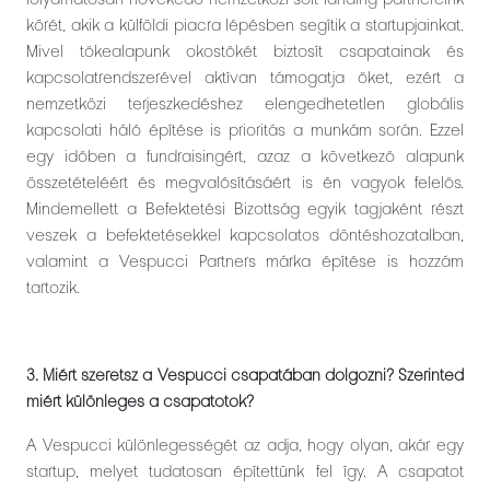
folyamatosan növekedő nemzetközi soft-landing partnereink
körét, akik a külföldi piacra lépésben segítik a startupjainkat.
Mivel tőkealapunk okostőkét biztosít csapatainak és
kapcsolatrendszerével aktívan támogatja őket, ezért a
nemzetközi terjeszkedéshez elengedhetetlen globális
kapcsolati háló építése is prioritás a munkám során. Ezzel
egy időben a fundraisingért, azaz a következő alapunk
összetételéért és megvalósításáért is én vagyok felelős.
Mindemellett a Befektetési Bizottság egyik tagjaként részt
veszek a befektetésekkel kapcsolatos döntéshozatalban,
valamint a Vespucci Partners márka építése is hozzám
tartozik.
3. Miért szeretsz a Vespucci csapatában dolgozni? Szerinted
miért különleges a csapatotok?
A Vespucci különlegességét az adja, hogy olyan, akár egy
startup, melyet tudatosan építettünk fel így. A csapatot