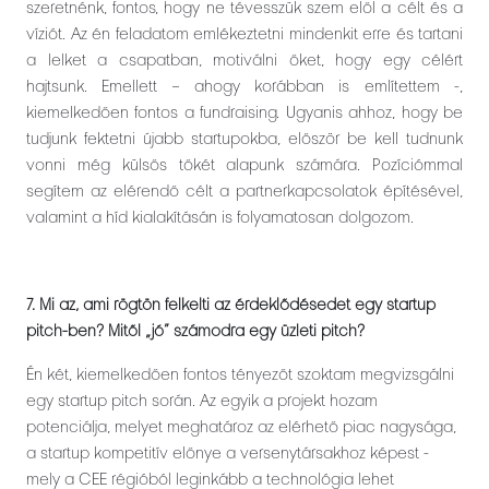
szeretnénk, fontos, hogy ne tévesszük szem elől a célt és a
víziót. Az én feladatom emlékeztetni mindenkit erre és tartani
a lelket a csapatban, motiválni őket, hogy egy célért
hajtsunk. Emellett – ahogy korábban is említettem -,
kiemelkedően fontos a fundraising. Ugyanis ahhoz, hogy be
tudjunk fektetni újabb startupokba, először be kell tudnunk
vonni még külsős tőkét alapunk számára. Pozíciómmal
segítem az elérendő célt a partnerkapcsolatok építésével,
valamint a híd kialakításán is folyamatosan dolgozom.
7. Mi az, ami rögtön felkelti az érdeklődésedet egy startup
pitch-ben? Mitől „jó” számodra egy üzleti pitch?
Én két, kiemelkedően fontos tényezőt szoktam megvizsgálni
egy startup pitch során. Az egyik a projekt hozam
potenciálja, melyet meghatároz az elérhető piac nagysága,
a startup kompetitív előnye a versenytársakhoz képest -
mely a CEE régióból leginkább a technológia lehet